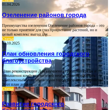
01.04.2026
Озеленение районов города
Преимущества озеленения Озеленение районов города – это
не только приятное для глаз процветание растений, но и
целый комплекс выгод для…
Статьи
09.10.2025
План обновления городского
благоустройства
План реконструкции Для улучшения городской среды и
повышения комфорта жителей необходимо разработать
комплексный план обновления городского благоустройства.
Этот план должен…
Статьи
14.06.2026
Развитие городского