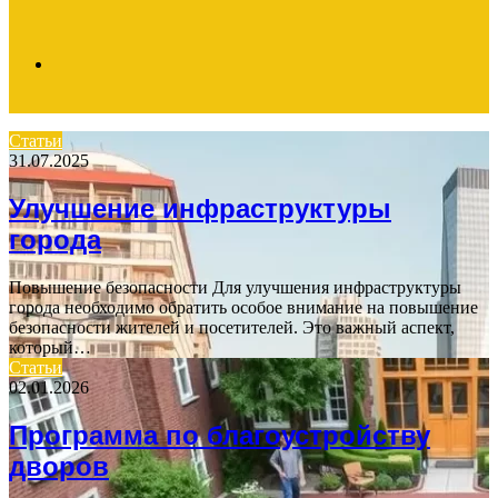
Search
Статьи
31.07.2025
for
Улучшение инфраструктуры
города
Повышение безопасности Для улучшения инфраструктуры
города необходимо обратить особое внимание на повышение
безопасности жителей и посетителей. Это важный аспект,
который…
Статьи
02.01.2026
Программа по благоустройству
дворов