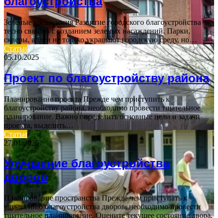
благоустройства
Зеленые насаждения Развитие городского благоустройства
тесно связано с созданием зеленых насаждений. Парки,
скверы, аллеи не только украшают городскую среду, но…
Статьи
05.10.2025
Проект по благоустройству района
Планирование проекта Прежде чем приступить к
благоустройству района, необходимо провести тщательное
планирование. Важно определить основные цели и задачи
проекта, выделить…
Статьи
27.01.2026
Улучшение благоустройства
дворов
Планирование пространства Прежде чем приступать к
улучшению благоустройства дворов, необходимо провести
тщательное планирование. Оцените текущее состояние двора,