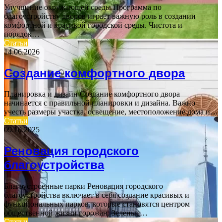
Улучшение окружающей среды Программа по
благоустройству дворов играет важную роль в создании
комфортной и красивой городской среды. Чистота и
порядок…
Статьи
14.06.2026
Создание комфортного двора
Планировка и дизайн Создание комфортного двора
начинается с правильной планировки и дизайна. Важно
учесть размеры участка, освещение, местоположение дома и…
Статьи
09.10.2025
Реновация городского
благоустройства
Благоустроенные парки Реновация городского
благоустройства включает в себя создание красивых и
функциональных парков, которые становятся центром
общественной жизни горожан. Зеленые…
Статьи